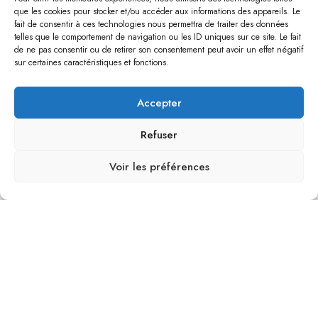
que les cookies pour stocker et/ou accéder aux informations des appareils. Le
Collections
Informations
fait de consentir à ces technologies nous permettra de traiter des données
telles que le comportement de navigation ou les ID uniques sur ce site. Le fait
Collection 2024
Conditions Générales de
de ne pas consentir ou de retirer son consentement peut avoir un effet négatif
sur certaines caractéristiques et fonctions.
Vente
Politique de confidentialité
Accepter
Conditions Générales
d'Utilisation
Refuser
Mentions légales
Voir les préférences
0
Accueil
Recherche
Magasin
Panier
Compte
Top MIDWINTER nude
MAIL : CONTACT.SARAHBALTINI@GMAIL.COM
Ajouter Au Panier
© COPYRIGHT